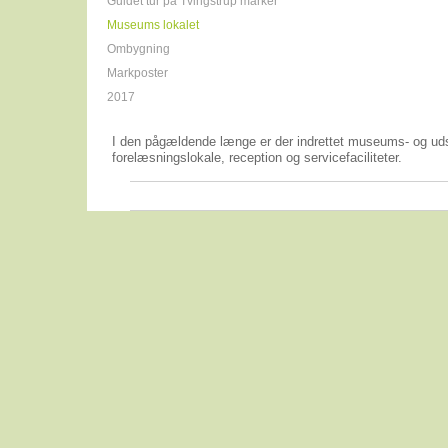
Guidet tur på Tvingstrup marker
Museums lokalet
Ombygning
Markposter
2017
I den pågældende længe er der indrettet museums- og udst
forelæsningslokale, reception og servicefaciliteter.