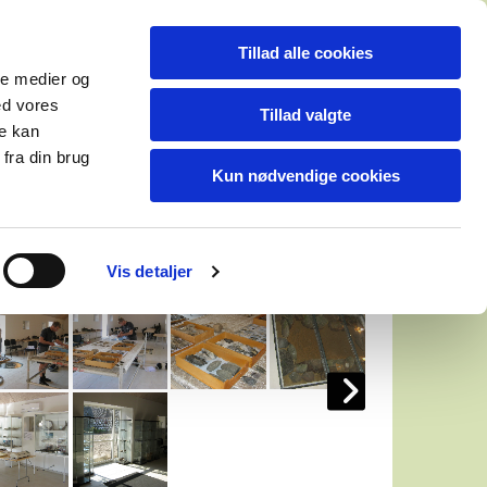
Tillad alle cookies
ale medier og
ed vores
Tillad valgte
re kan
fra din brug
Gæstebog
Kontakt
Kun nødvendige cookies
Vis detaljer