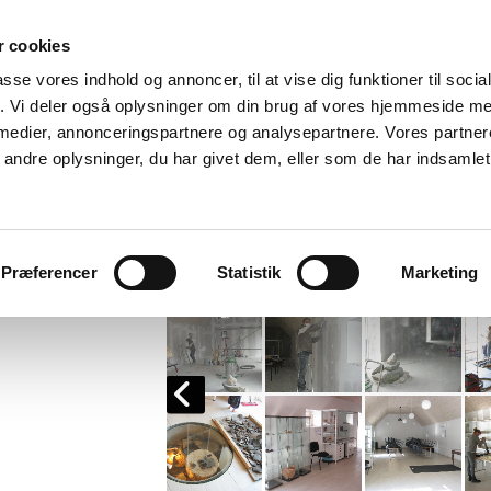
 cookies
Tremhøj Museum
passe vores indhold og annoncer, til at vise dig funktioner til soci
Vi bevarer fortiden for fremtiden
fik. Vi deler også oplysninger om din brug af vores hjemmeside m
 medier, annonceringspartnere og analysepartnere. Vores partne
ndre oplysninger, du har givet dem, eller som de har indsamlet 
gen
Aktiviteter
Billedarkiv
Fortid
Præferencer
Statistik
Marketing