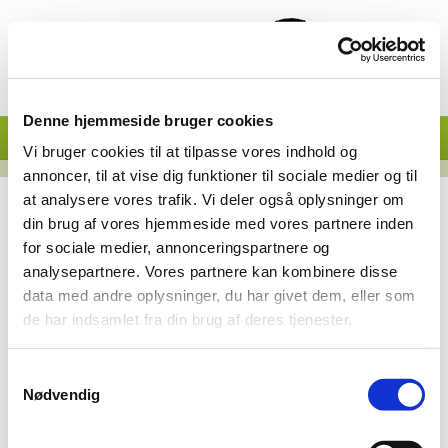
Denne hjemmeside bruger cookies
Vi bruger cookies til at tilpasse vores indhold og
annoncer, til at vise dig funktioner til sociale medier og til
at analysere vores trafik. Vi deler også oplysninger om
Vedtægter 2014
din brug af vores hjemmeside med vores partnere inden
for sociale medier, annonceringspartnere og
Vedtægter
analysepartnere. Vores partnere kan kombinere disse
data med andre oplysninger, du har givet dem, eller som
Generalforsamling 2022
de har indsamlet fra din brug af deres tjenester.
Referat
Samtykkevalg
Generalforsamling 2024
Nødvendig
Referat