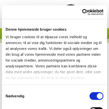
Denne hjemmeside bruger cookies
Vi bruger cookies til at tilpasse vores indhold og
annoncer, til at vise dig funktioner til sociale medier og til
at analysere vores trafik. Vi deler også oplysninger om
Post 1. Malenelyst
din brug af vores hjemmeside med vores partnere inden
Den gård du står på nu hedder "Malenelyst". Det har den ikke altid
for sociale medier, annonceringspartnere og
heddet, men engang boede der en kvinde her, der hed Malene og det
analysepartnere. Vores partnere kan kombinere disse
syntes manden på gården så også gården skulle hedde.
data med andre oplysninger, du har givet dem, eller som
Malenelyst er en udflyttergård fra Tvingstrup. Det gamle stuehus
de har indsamlet fra din brug af deres tjenester.
ligger stadig på Dyrekærvej mens det, der kunne flyttes blev brugt
ved etableringen i 1865. Nabogårdene "Fuglsig" og "Bjerregård" blev
flyttet herud allerede i 1777, d.v.s det der var tilbage, gårdene
brændte nemlig mens de lå i Tvingstrup. Det var en skæbne
Samtykkevalg
Malenelyst undgik.
Nødvendig
Malenelyst er en slægtsgård gennem 7 generationer. Til at starte
med hørte der 36 hektar til gården. Gennem tilkøb af "Fuglsig" og