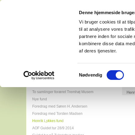
Denne hjemmeside bruger
Vi bruger cookies til at til
til at analysere vores tra
partnere inden for sociale
kombinere disse data med a
Tremhøj Museum
Musemsforenin
af deres tjenester.
pdf downloads
Samtykkevalg
Nødvendig
Åbningsdagen Tremhøj Museum
To samlinger foræret Tremhøj Musem
Henr
Nye fund
Foredrag med Søren H. Andersen
Foredrag med Torsten Madsen
Henrik Lykkes fund
AOF Guidet tur 28/9 2014