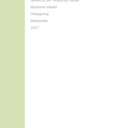
Guidet tur på Tvingstrup marker
Museums lokalet
Ombygning
Markposter
2017