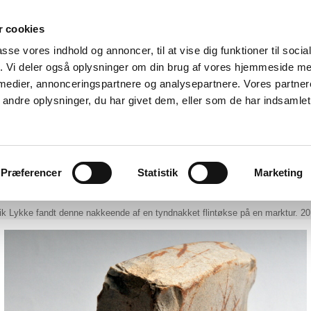
 cookies
Tremhøj Museum
passe vores indhold og annoncer, til at vise dig funktioner til soci
Vi bevarer fortiden for fremtiden
fik. Vi deler også oplysninger om din brug af vores hjemmeside m
 medier, annonceringspartnere og analysepartnere. Vores partne
ndre oplysninger, du har givet dem, eller som de har indsamlet 
gen
Aktiviteter
Billedarkiv
Fortid
Præferencer
Statistik
Marketing
ik Lykke fandt denne nakkeende af en tyndnakket flintøkse på en marktur. 2