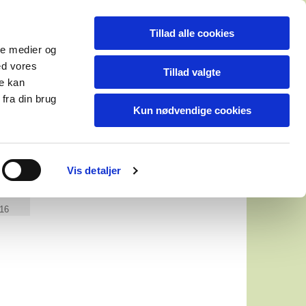
Tillad alle cookies
ale medier og
ed vores
Tillad valgte
re kan
fra din brug
Gæstebog
Kontakt
Kun nødvendige cookies
Vis detaljer
016