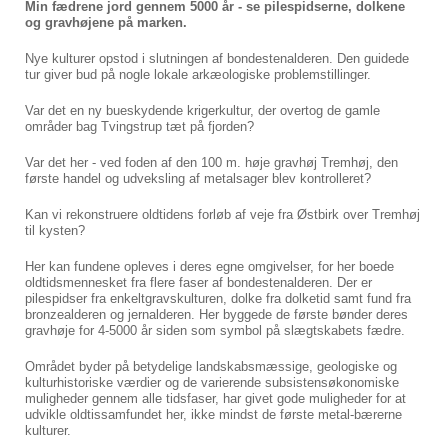
Min fædrene jord gennem 5000 år - se pilespidserne, dolkene
og gravhøjene på marken.
Nye kulturer opstod i slutningen af bondestenalderen. Den guidede
tur giver bud på nogle lokale arkæologiske problemstillinger.
Var det en ny bueskydende krigerkultur, der overtog de gamle
områder bag Tvingstrup tæt på fjorden?
Var det her - ved foden af den 100 m. høje gravhøj Tremhøj, den
første handel og udveksling af metalsager blev kontrolleret?
Kan vi rekonstruere oldtidens forløb af veje fra Østbirk over Tremhøj
til kysten?
Her kan fundene opleves i deres egne omgivelser, for her boede
oldtidsmennesket fra flere faser af bondestenalderen. Der er
pilespidser fra enkeltgravskulturen, dolke fra dolketid samt fund fra
bronzealderen og jernalderen. Her byggede de første bønder deres
gravhøje for 4-5000 år siden som symbol på slægtskabets fædre.
Området byder på betydelige landskabsmæssige, geologiske og
kulturhistoriske værdier og de varierende subsistensøkonomiske
muligheder gennem alle tidsfaser, har givet gode muligheder for at
udvikle oldtissamfundet her, ikke mindst de første metal-bærerne
kulturer.